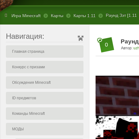
Раунд Зэт [1.11
Игра Minecraft
Карты
Карты 1.11
Навигация:
Раунд 
0
Автор:
uz
Главная страница
Конкурс с призами
Обсуждения Minecraft
ID предметов
Команды Minecraft
МОДЫ