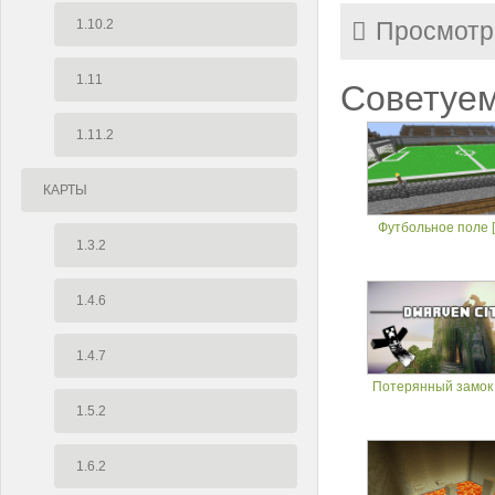
1.10.2
Просмотр
1.11
Советуем
1.11.2
КАРТЫ
Футбольное поле [1
1.3.2
1.4.6
1.4.7
Потерянный замок [
1.5.2
1.6.2