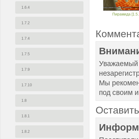
1.6.4
Пирамида [1.5.
1.7.2
Коммент
1.7.4
Внимани
1.7.5
Уважаемый 
1.7.9
незарегист
Мы рекоме
1.7.10
под своим 
1.8
Оставить
1.8.1
Информ
1.8.2