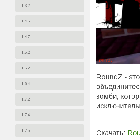
1.3.2
1.4.6
1.4.7
1.5.2
1.6.2
RoundZ - эт
1.6.4
объединитес
зомби, котор
1.7.2
исключительн
1.7.4
1.7.5
Скачать:
Rou