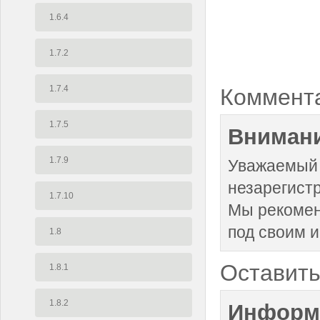
1.6.4
1.7.2
1.7.4
Коммент
1.7.5
Внимани
1.7.9
Уважаемый 
незарегист
1.7.10
Мы рекоме
под своим 
1.8
Оставить
1.8.1
1.8.2
Информ