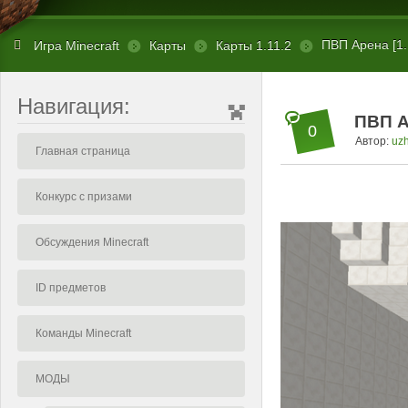
ПВП Арена [1.
Игра Minecraft
Карты
Карты 1.11.2
Навигация:
ПВП Ар
0
Автор:
uz
Главная страница
Конкурс с призами
Обсуждения Minecraft
ID предметов
Команды Minecraft
МОДЫ