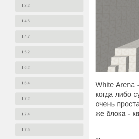
1.3.2
1.4.6
1.4.7
1.5.2
1.6.2
White Arena 
1.6.4
когда либо 
1.7.2
очень проста
же блока - к
1.7.4
1.7.5