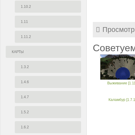
1.10.2
1.11
Просмотр
1.11.2
Советуем
КАРТЫ
1.3.2
1.4.6
Выживание [1.11
1.4.7
Каламбур [1.7.1
1.5.2
1.6.2