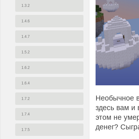
1.3.2
1.4.6
1.4.7
1.5.2
1.6.2
1.6.4
Необычное в
1.7.2
здесь вам и
1.7.4
этом не умер
денег? Сыгра
1.7.5