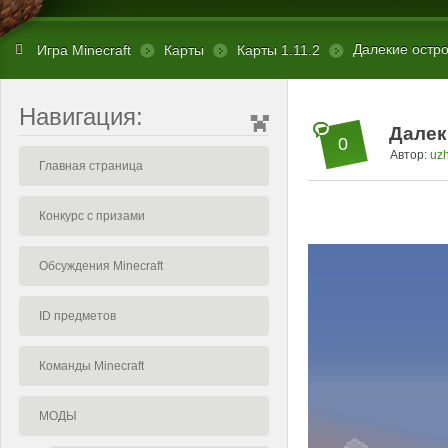
Далекие остров
Игра Minecraft
Карты
Карты 1.11.2
Навигация:
Далеки
0
Автор:
uz
Главная страница
Конкурс с призами
Обсуждения Minecraft
ID предметов
Команды Minecraft
МОДЫ