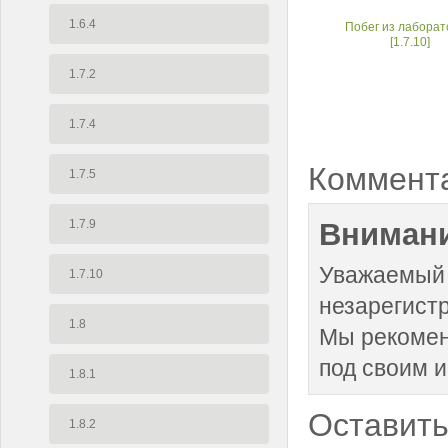
1.6.4
Побег из лабора
[1.7.10]
1.7.2
1.7.4
Коммент
1.7.5
1.7.9
Внимани
Уважаемый 
1.7.10
незарегист
1.8
Мы рекоме
под своим 
1.8.1
Оставить
1.8.2