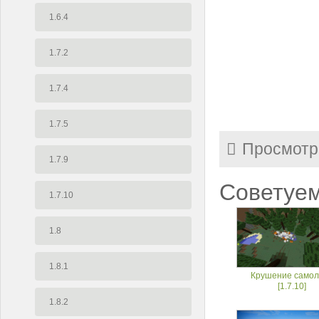
1.6.4
1.7.2
1.7.4
1.7.5
Просмотр
1.7.9
Советуем
1.7.10
1.8
1.8.1
Крушение самол
[1.7.10]
1.8.2