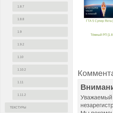
1.8.7
1.8.8
ГТА 5 Супер Яхта [
1.9
Тёмный РП [1.8
1.9.2
1.10
1.10.2
Коммент
1.11
Внимани
1.11.2
Уважаемый 
незарегист
ТЕКСТУРЫ