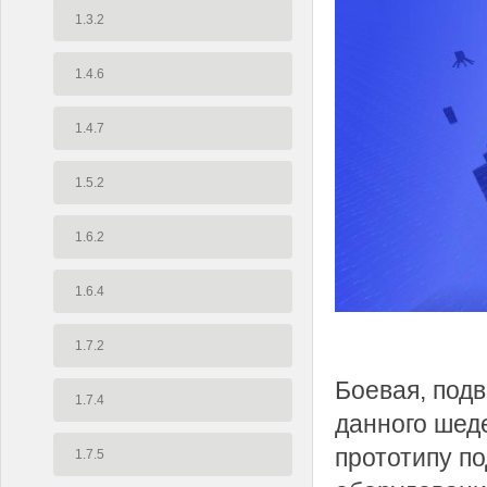
1.3.2
1.4.6
1.4.7
1.5.2
1.6.2
1.6.4
1.7.2
Боевая, подв
1.7.4
данного шеде
прототипу п
1.7.5