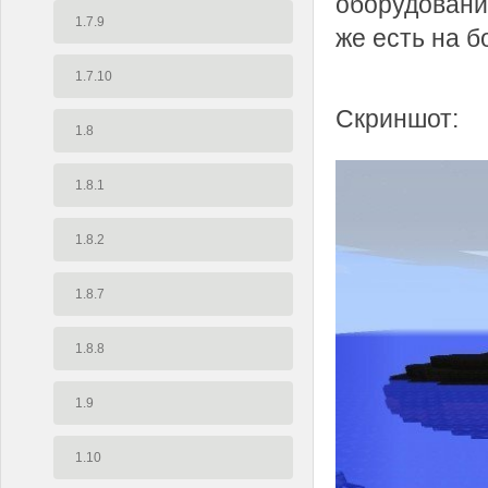
оборудовани
1.7.9
же есть на б
1.7.10
Скриншот:
1.8
1.8.1
1.8.2
1.8.7
1.8.8
1.9
1.10