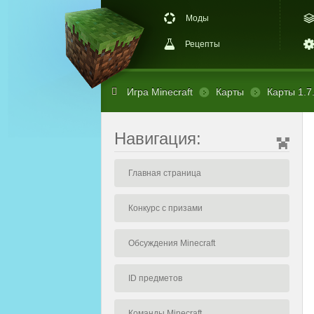
Моды
Рецепты
Игра Minecraft
Карты
Карты 1.7
Навигация:
Главная страница
Конкурс с призами
Обсуждения Minecraft
ID предметов
Команды Minecraft