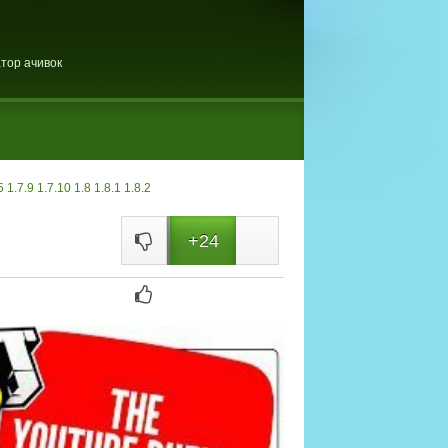
тор ачивок
5
1.7.9
1.7.10
1.8
1.8.1
1.8.2
+24