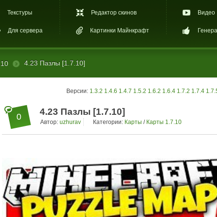
Текстуры
Редактор скинов
Видео
Для сервера
Картинки Майнкрафт
Генера
4.23 Пазлы [1.7.10]
.10
Версии:
1.3.2
1.4.6
1.4.7
1.5.2
1.6.2
1.6.4
1.7.2
1.7.4
1.7.
4.23 Пазлы [1.7.10]
0
Автор:
uzhurav
Категории:
Карты
/
Карты 1.7.10