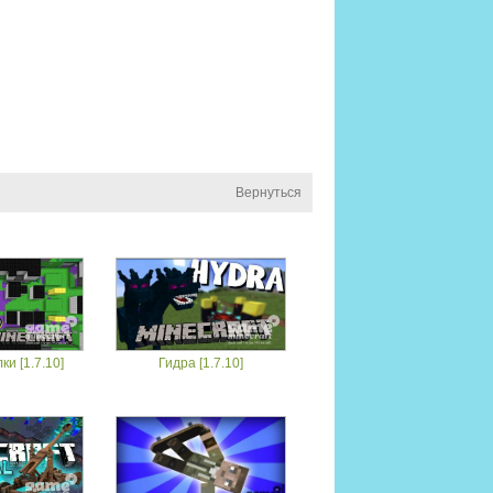
Вернуться
и [1.7.10]
Гидра [1.7.10]