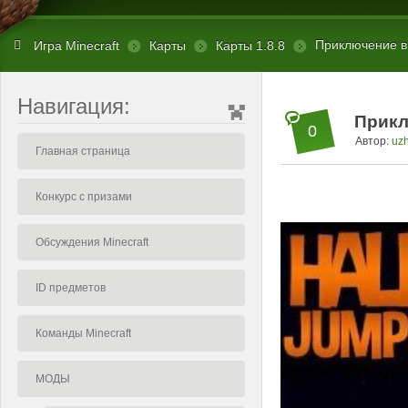
Приключение в 
Игра Minecraft
Карты
Карты 1.8.8
Навигация:
Прикл
0
Автор:
uz
Главная страница
Конкурс с призами
Обсуждения Minecraft
ID предметов
Команды Minecraft
МОДЫ