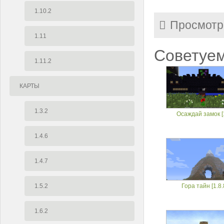
1.10.2
Просмотр
1.11
Советуем
1.11.2
КАРТЫ
1.3.2
Осаждай замок [
1.4.6
1.4.7
1.5.2
Гора тайн [1.8.
1.6.2