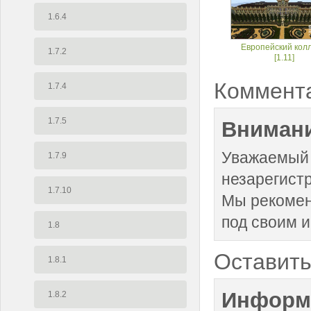
1.6.4
Европейский кол
1.7.2
[1.11]
Коммент
1.7.4
1.7.5
Внимани
Уважаемый 
1.7.9
незарегист
1.7.10
Мы рекоме
под своим 
1.8
Оставить
1.8.1
Информ
1.8.2