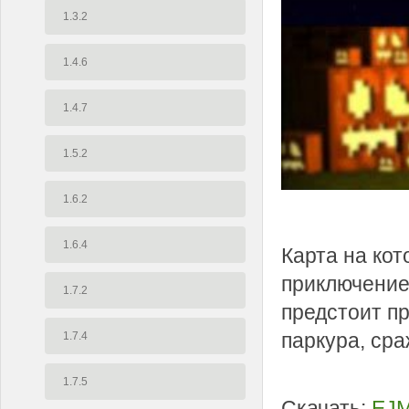
1.3.2
1.4.6
1.4.7
1.5.2
1.6.2
1.6.4
Карта на ко
приключение
1.7.2
предстоит п
паркура, ср
1.7.4
1.7.5
Скачать:
EJM