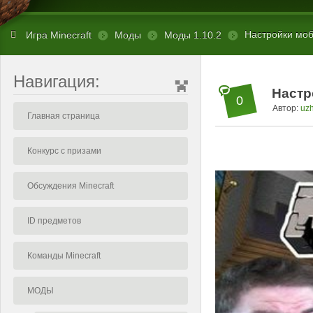
Настройки мобо
Игра Minecraft
Моды
Моды 1.10.2
Навигация:
Настр
0
Автор:
uz
Главная страница
Конкурс с призами
Обсуждения Minecraft
ID предметов
Команды Minecraft
МОДЫ