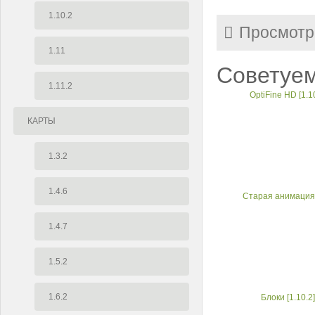
1.10.2
Просмотр
1.11
Советуем
1.11.2
OptiFine HD [1.10
КАРТЫ
1.3.2
1.4.6
Старая анимация 
1.4.7
1.5.2
1.6.2
Блоки [1.10.2]