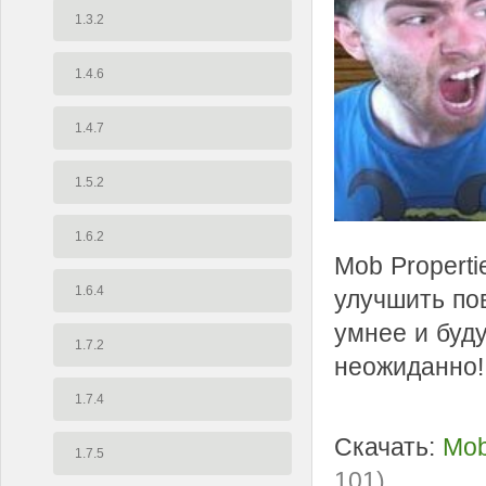
1.3.2
1.4.6
1.4.7
1.5.2
1.6.2
Mob Properti
1.6.4
улучшить пов
умнее и буду
1.7.2
неожиданно!
1.7.4
Скачать:
Mob
1.7.5
101)