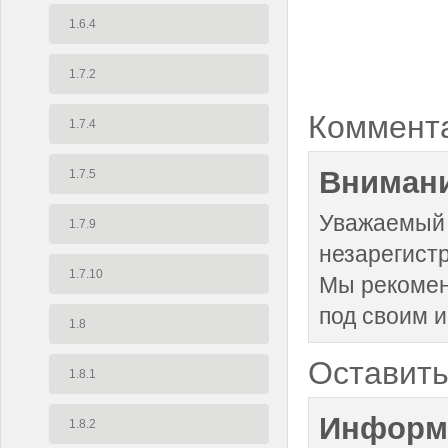
1.6.4
1.7.2
Коммент
1.7.4
Внимани
1.7.5
Уважаемый 
1.7.9
незарегист
1.7.10
Мы рекоме
под своим 
1.8
Оставить
1.8.1
Информ
1.8.2