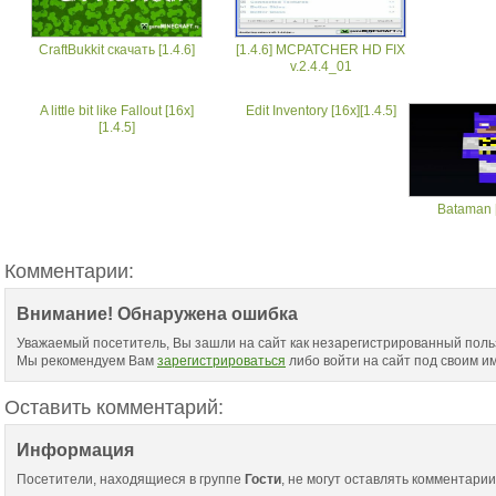
CraftBukkit скачать [1.4.6]
[1.4.6] MCPATCHER HD FIX
v.2.4.4_01
A little bit like Fallout [16x]
Edit Inventory [16x][1.4.5]
[1.4.5]
Bataman [
Комментарии:
Внимание! Обнаружена ошибка
Уважаемый посетитель, Вы зашли на сайт как незарегистрированный поль
Мы рекомендуем Вам
зарегистрироваться
либо войти на сайт под своим и
Оставить комментарий:
Информация
Посетители, находящиеся в группе
Гости
, не могут оставлять комментарии