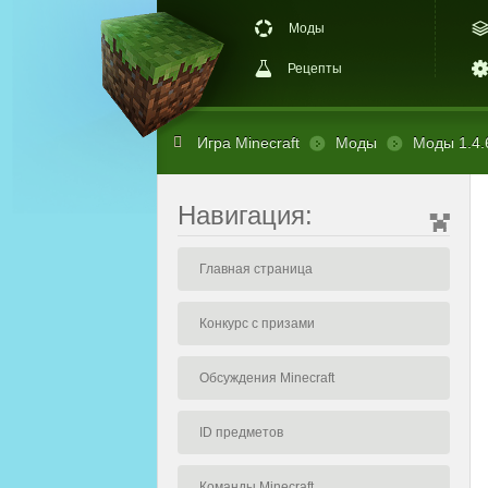
Моды
Рецепты
Игра Minecraft
Моды
Моды 1.4.
Навигация:
Главная страница
Конкурс с призами
Обсуждения Minecraft
ID предметов
Команды Minecraft