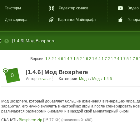
Текстуры
Редактор скинов
Видео
Для сервера
Картинки Майнкрафт
Генера
[1.4.6] Мод Biosphere
6
Версии:
1.3.2
1.4.6
1.4.7
1.5.2
1.6.2
1.6.4
1.7.2
1.7.4
1.7.5
1.7.9
[1.4.6] Мод Biosphere
0
Автор:
sevatar
Категории:
Моды
/
Моды 1.4.6
Мод Biosphere, который добавляет большие изменения в генерацию мира, д
заработал, его нужно включить в настройках игры а после сгенерировать но
различаются размером и биомами и в каждой свой миниатюрный биом.
СКАЧАТЬ:
Biosphere.zip
[15,77 Kb] (cкачиваний: 480)