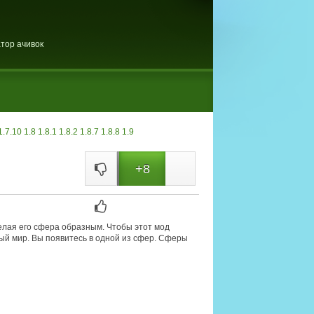
тор ачивок
1.7.10
1.8
1.8.1
1.8.2
1.8.7
1.8.8
1.9
+8
елая его сфера образным. Чтобы этот мод
вый мир. Вы появитесь в одной из сфер. Сферы