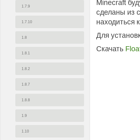
Minecraft бу
1.7.9
сделаны из с
находиться 
1.7.10
Для установ
1.8
Скачать
Floa
1.8.1
1.8.2
1.8.7
1.8.8
1.9
1.10