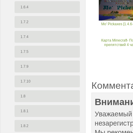
1.6.4
1.7.2
Mo' Pickaxes [1.4.6-
1.7.4
Карта Minecraft- 
препятствий 4 ч
1.7.5
1.7.9
1.7.10
Коммент
1.8
Внимани
1.8.1
Уважаемый 
незарегист
1.8.2
Мы рекоме