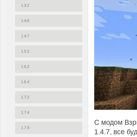
1.3.2
1.4.6
1.4.7
1.5.2
1.6.2
1.6.4
1.7.2
1.7.4
С модом Взр
1.7.5
1.4.7, все б