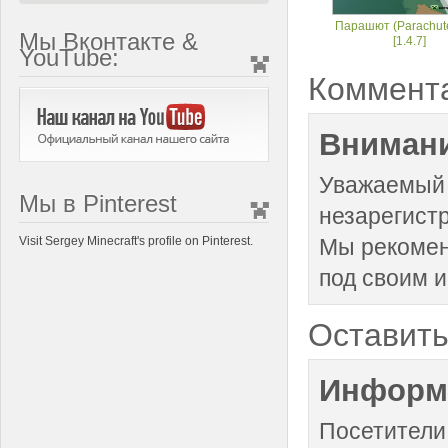
Парашют (Parachut
Мы Вконтакте &
[1.4.7]
YouTube:
Коммент
Внимани
Уважаемый 
Мы в Pinterest
незарегист
Visit Sergey Minecraft's profile on Pinterest.
Мы рекоме
под своим 
Оставить
Информ
Посетители