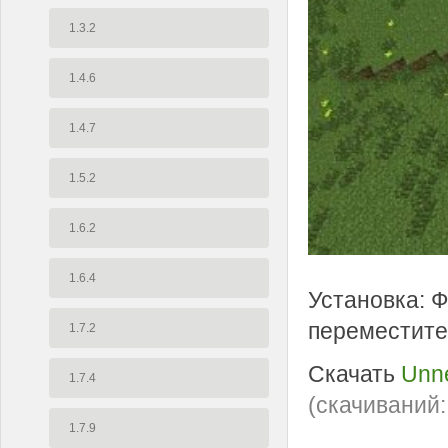
1.3.2
1.4.6
1.4.7
1.5.2
1.6.2
1.6.4
Установка: Ф
переместите 
1.7.2
Скачать
Unne
1.7.4
(cкачиваний:
1.7.9