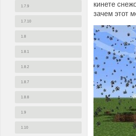
кинете снежо
1.7.9
зачем этот м
1.7.10
1.8
1.8.1
1.8.2
1.8.7
1.8.8
1.9
1.10