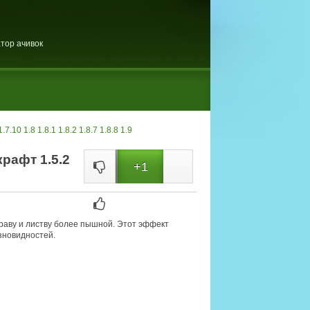
тор ачивок
1.7.10
1.8
1.8.1
1.8.2
1.8.7
1.8.8
1.9
рафт 1.5.2
+1
траву и листву более пышной. Этот эффект
азновидностей.