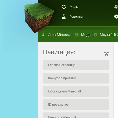
Моды
Рецепты
Игра Minecraft
Моды
Моды 1.5.
Навигация:
Главная страница
Конкурс с призами
Обсуждения Minecraft
ID предметов
Команды Minecraft