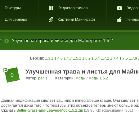
Текстуры
Редактор скинов
Видео
Для сервера
Картинки Майнкрафт
Генера
Улучшенная трава и листья для Майнкрафт 1.5.2
2
Версии:
1.3.2
1.4.6
1.4.7
1.5.2
1.6.2
1.6.4
1.7.2
1.7.4
1.7.5
1.7.9
Улучшенная трава и листья для Майнк
0
Автор:
parlis
Категории:
Моды
/
Моды 1.5.2
Данная модификация сделает ваш мир в minecraft еще краше. Она сделает 
достигается из-за того, что текстуры этих объектов теперь имеют больше р
Скачать:
Better-Grass-and-Leaves-Mod-1.5.2.zip
[19,96 Kb] (cкачиваний: 801)