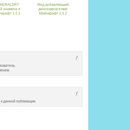
THERALDRY
Мод добавляющий
й знамена и
динозавров в мир
нкрафт 1.5.2
Майнкрафт 1.5.2
зователь.
менем.
 к данной публикации.