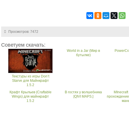
Просмотров: 7472
Советуем скачать:
World in a Jar (Мир в
PowerCraf
бутылке)
Текстуры из игры Don’t
Starve для Майнкрафт
1.5.2
Крафт Крыльев (Craftable
В гостях у волшебника
MInecraft
Wings) для майнкрафт
[QIVI MAPS.]
прохождение
1.5.2
ман