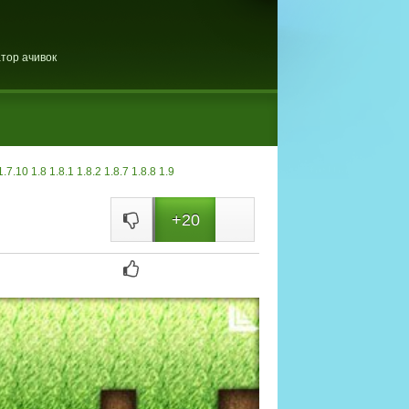
тор ачивок
1.7.10
1.8
1.8.1
1.8.2
1.8.7
1.8.8
1.9
+20