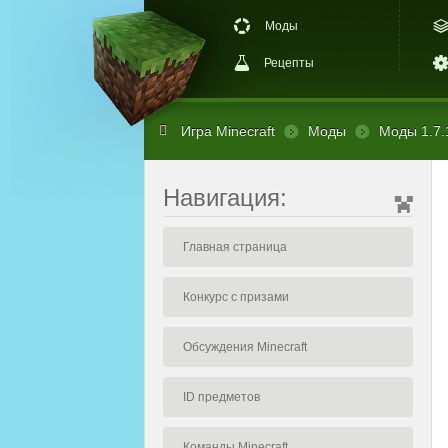
Моды
Рецепты
Игра Minecraft
Моды
Моды 1.7.
Навигация:
Главная страница
Конкурс с призами
Обсуждения Minecraft
ID предметов
Команды Minecraft