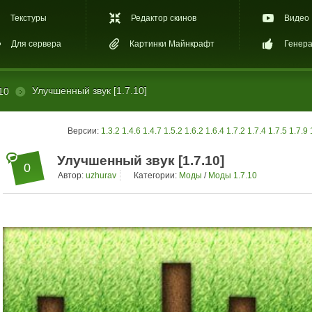
Текстуры
Редактор скинов
Видео
Для сервера
Картинки Майнкрафт
Генера
Улучшенный звук [1.7.10]
10
Версии:
1.3.2
1.4.6
1.4.7
1.5.2
1.6.2
1.6.4
1.7.2
1.7.4
1.7.5
1.7.9
Улучшенный звук [1.7.10]
0
Автор:
uzhurav
Категории:
Моды
/
Моды 1.7.10