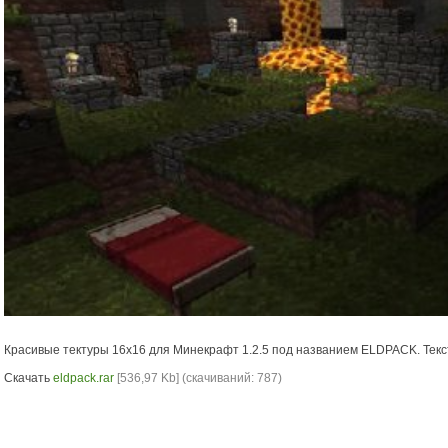
Красивые тектуры 16х16 для Минекрафт 1.2.5 под названием ELDPACK. Текс
Скачать
eldpack.rar
[536,97 Kb] (cкачиваний: 787)