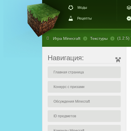
Моды
Рецепты
(1.2.5)
Игра Minecraft
Текстуры
Навигация:
Главная страница
Конкурс с призами
Обсуждения Minecraft
ID предметов
Команды Minecraft