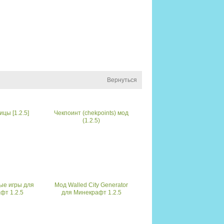
Вернуться
цы [1.2.5]
Чекпоинт (chekpoints) мод
(1.2.5)
ые игры для
Мод Walled City Generator
фт 1.2.5
для Минекрафт 1.2.5