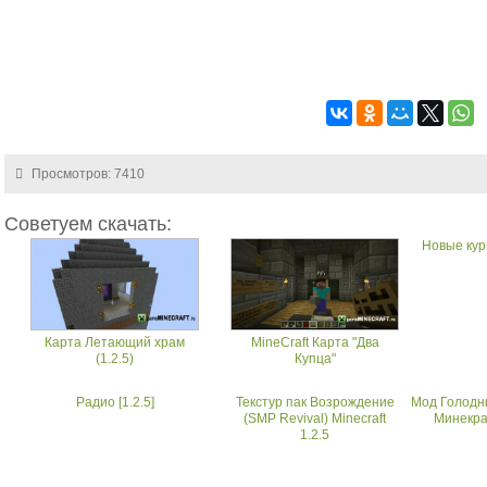
Просмотров: 7410
Советуем скачать:
Новые кури
Карта Летающий храм
MineCraft Карта "Два
(1.2.5)
Купца"
Радио [1.2.5]
Текстур пак Возрождение
Мод Голодн
(SMP Revival) Minecraft
Минекра
1.2.5