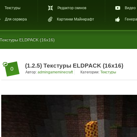
Текстуры
Редактор скинов
Видео
Для сервера
Картинки Майнкрафт
Генера
 Текстуры ELDPACK (16х16)
(1.2.5) Текстуры ELDPACK (16х16)
0
Автор:
admingameminecraft
Категории:
Текстуры