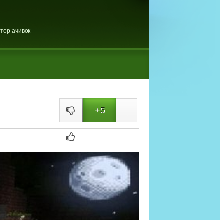
тор ачивок
+5