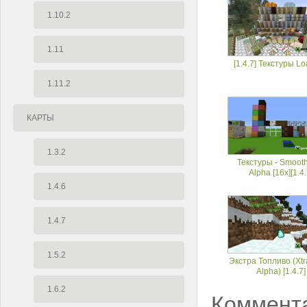
1.10.2
1.11
[1.4.7] Текстуры Loa
1.11.2
КАРТЫ
1.3.2
Текстуры - Smoot
Alpha [16x][1.4.
1.4.6
1.4.7
1.5.2
Экстра Топливо (Xtr
Alpha) [1.4.7]
1.6.2
Коммент