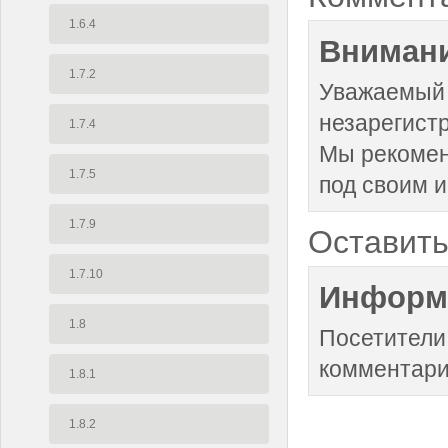
1.6.4
Внимани
1.7.2
Уважаемый 
незарегист
1.7.4
Мы рекоме
1.7.5
под своим 
1.7.9
Оставить
1.7.10
Информ
1.8
Посетители
комментари
1.8.1
1.8.2