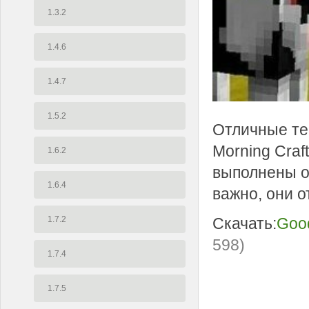
1.3.2
1.4.6
1.4.7
1.5.2
Отличные те
Morning Craf
1.6.2
выполнены оч
1.6.4
важно, они 
1.7.2
Cкачать:
Good
598)
1.7.4
1.7.5