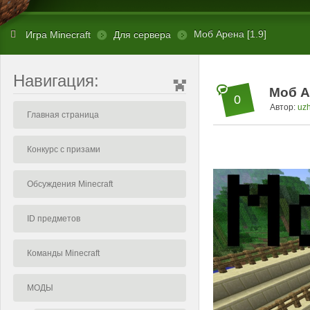
Моб Арена [1.9]
Игра Minecraft
Для сервера
Навигация:
Моб А
0
Автор:
uz
Главная страница
Конкурс с призами
Обсуждения Minecraft
ID предметов
Команды Minecraft
МОДЫ