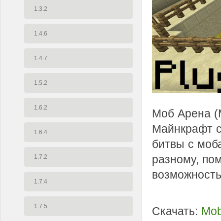
1.3.2
1.4.6
1.4.7
1.5.2
1.6.2
Моб Арена (
Майнкрафт с
1.6.4
битвы с моб
разному, по
1.7.2
возможность 
1.7.4
1.7.5
Скачать:
Mob