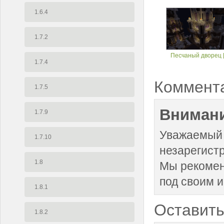
1.6.4
1.7.2
Песчаный дворец [
1.7.4
Коммент
1.7.5
Внимани
1.7.9
Уважаемый 
1.7.10
незарегист
1.8
Мы рекоме
под своим 
1.8.1
Оставить
1.8.2