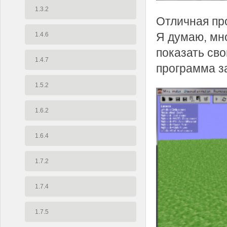
1.3.2
Отличная про
Я думаю, мно
1.4.6
показать сво
1.4.7
программа з
1.5.2
1.6.2
1.6.4
1.7.2
1.7.4
1.7.5