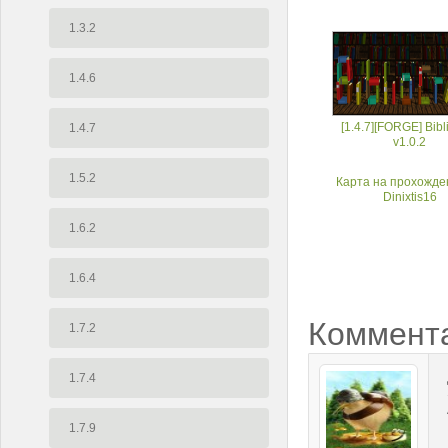
1.3.2
1.4.6
[1.4.7][FORGE] Bibli
1.4.7
v1.0.2
1.5.2
Карта на прохожде
Dinixtis16
1.6.2
1.6.4
Коммент
1.7.2
1.7.4
1.7.9