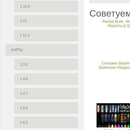
1.10.2
Советуем
1.11
Recipe Book - Кн
Рецепты [1.5]
1.11.2
КАРТЫ
Сельские Защит
1.3.2
(Defensive Villagers
1.4.6
1.4.7
1.5.2
1.6.2