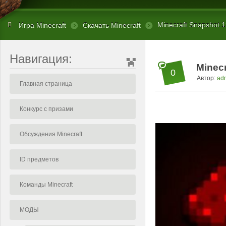
Minecraft Snapshot 
Игра Minecraft
Скачать Minecraft
Навигация:
Minec
0
Автор:
ad
Главная страница
Конкурс с призами
Обсуждения Minecraft
ID предметов
Команды Minecraft
МОДЫ