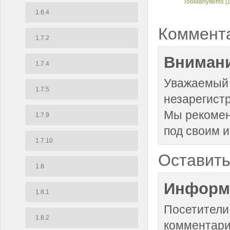
TooManyItems [1
1.6.4
Коммент
1.7.2
Внимани
1.7.4
Уважаемый 
1.7.5
незарегист
Мы рекоме
1.7.9
под своим 
1.7.10
Оставить
1.8
Информ
1.8.1
Посетители
1.8.2
комментари