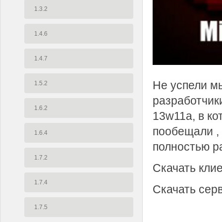
1.3.2
1.4.6
1.4.7
Не успели м
1.5.2
разработчики
1.6.2
13w11a, в ко
пообещали , 
1.6.4
полностью р
1.7.2
Скачать кли
1.7.4
Скачать сер
1.7.5