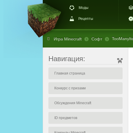
Моды
Рецепты
TooManyIte
Игра Minecraft
Софт
Навигация:
Главная страница
Конкурс с призами
Обсуждения Minecraft
ID предметов
Команды Minecraft