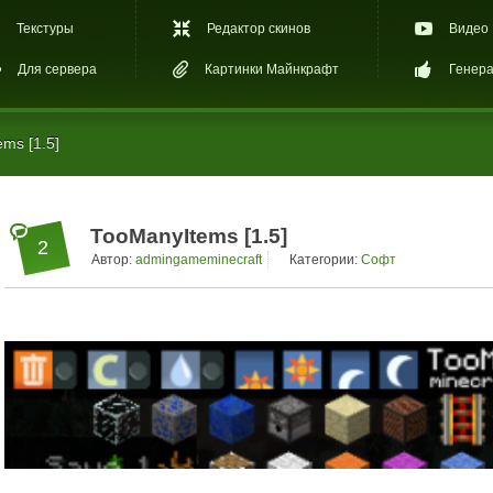
Текстуры
Редактор скинов
Видео
Для сервера
Картинки Майнкрафт
Генера
ms [1.5]
TooManyItems [1.5]
2
Автор:
admingameminecraft
Категории:
Софт