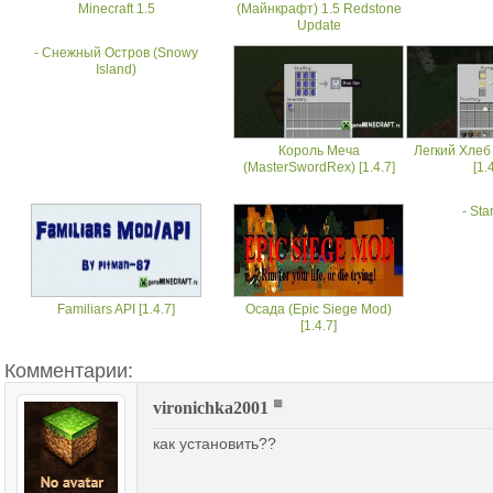
Minecraft 1.5
(Майнкрафт) 1.5 Redstone
Update
- Снежный Остров (Snowy
Island)
Король Меча
Легкий Хлеб
(MasterSwordRex) [1.4.7]
[1.
- Sta
Familiars API [1.4.7]
Осада (Epic Siege Mod)
[1.4.7]
Комментарии:
vironichka2001
как установить??