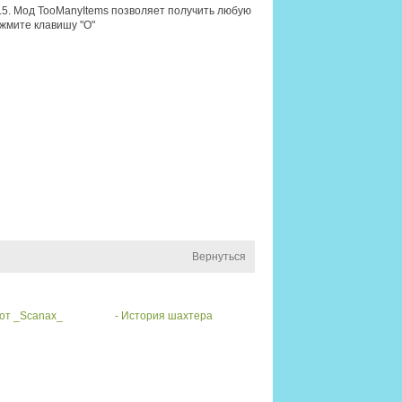
1.5. Мод TooManyItems позволяет получить любую
ажмите клавишу "O"
Вернуться
 от _Scanax_
- История шахтера