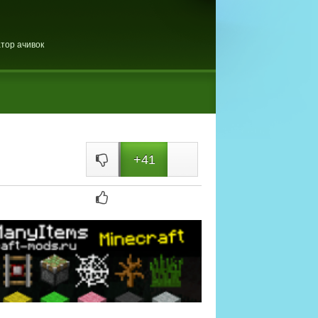
тор ачивок
+41