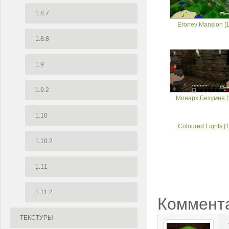
1.8.7
Eronev Mansion [1
1.8.8
1.9
1.9.2
Монарх Безумия [1
1.10
Coloured Lights [1
1.10.2
1.11
1.11.2
Коммент
ТЕКСТУРЫ