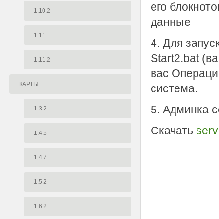
его блокното
1.10.2
данные
1.11
4. Для запус
Start2.bat (
1.11.2
вас Операци
КАРТЫ
система.
5. Админка с
1.3.2
Скачать
serv
1.4.6
1.4.7
1.5.2
1.6.2