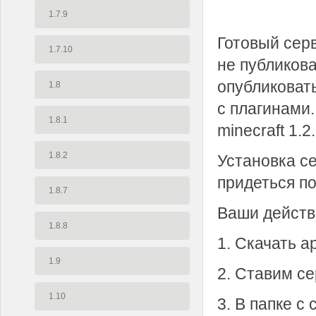
1.7.9
Готовый серв
1.7.10
не публикова
опубликовать
1.8
с плагинами.
1.8.1
minecraft 1.
1.8.2
Установка се
придеться п
1.8.7
Ваши действ
1.8.8
1. Скачать а
1.9
2. Ставим се
1.10
3. В папке с