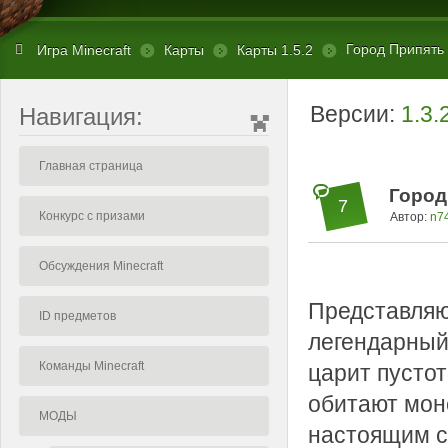
Город Припять [
Игра Minecraft
Карты
Карты 1.5.2
Версии:
1.3.
Навигация:
Главная страница
Город 
7
Конкурс с призами
Автор:
n7
Обсуждения Minecraft
Представляю
ID предметов
легендарный 
Команды Minecraft
царит пустот
обитают монс
МОДЫ
настоящим с