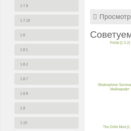
1.7.9
Просмотр
1.7.10
Советуем
1.8
Portal [1.5.2]
1.8.1
1.8.2
1.8.7
Stratosphere Surviva
Майнкрафт
1.8.8
1.9
1.10
The Drills Mod [1.