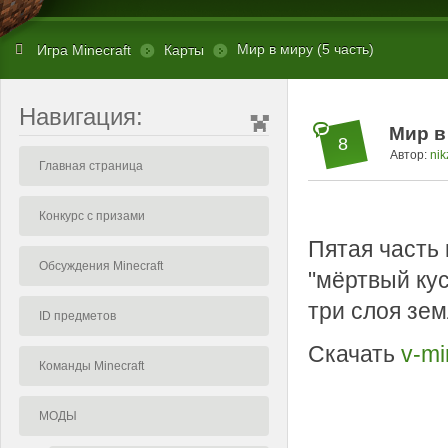
Мир в миру (5 часть)
Игра Minecraft
Карты
Навигация:
Мир в
8
Автор:
nik
Главная страница
Конкурс с призами
Пятая часть
Обсуждения Minecraft
"мёртвый кус
три слоя зем
ID предметов
Скачать
v-mi
Команды Minecraft
МОДЫ