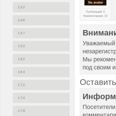
1.3.2
Публикаций: 5
Комментариев: 10
1.4.6
Внимани
1.4.7
Уважаемый 
1.5.2
незарегист
Мы рекоме
1.6.2
под своим 
1.6.4
Оставить
1.7.2
Информ
1.7.4
Посетители
1.7.9
комментари