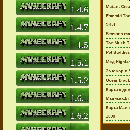
Mutant Crea
1.4.6
Emerald Too
1.6.4
1.4.7
Seasons mod
1.5
Too Much TN
Pet Buddie
1.5.1
Мод Highla
За юмор в 
1.5.2
OceanBlock 
Карта с до
1.6.1
Майнкрафт 
Карта Майнк
1.6.2
1000