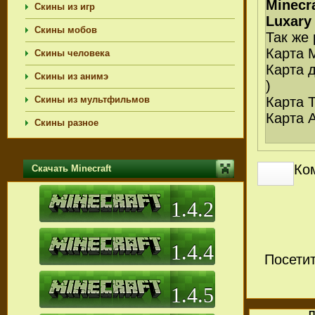
Minecr
Скины из игр
Luxary
Скины мобов
Так же
Карта M
Скины человека
Карта д
Скины из анимэ
)
Скины из мультфильмов
Карта T
Карта A
Скины разное
Ко
Скачать Minecraft
1.4.2
1.4.4
Посети
1.4.5
П