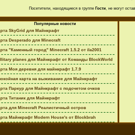
Посетители, находящиеся в группе
Гости
, не могут ост
Популярные новости
рта SkyGrid для Майнкрафт
рта Desperado для Minecraft
рта "Каменный город" Minecraft 1.5.2 от ila2001
llitary planes для Майнкрафт от Команды BlockWorld
рта Моя деревня для майнкрафт 1.7.9
покойная карта на выживание для Майнкрафт
арта Паркур для Майнкрафт с подсчетом очков
арта Титаник для Майнкрафт
рта для Minecraft Реалистичный остров
рта Майнкрафт Modern House's от Blockbrah