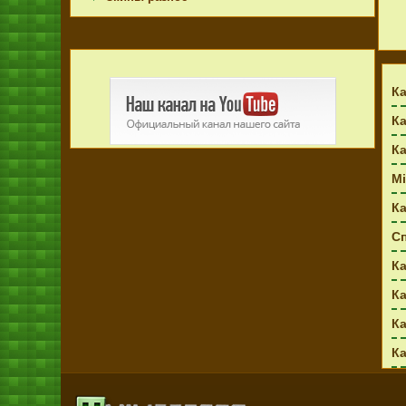
Ка
Ка
Ка
Mi
Ка
С
К
К
Ка
Ка