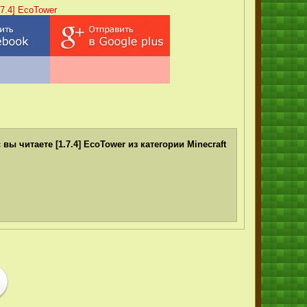
7.4] EcoTower
вы читаете [1.7.4] EcoTower из категории Minecraft