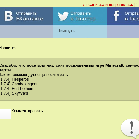
Плюсани если понравилась [1.
Твитнуть
Нравится
Спасибо, что посетили наш сайт посвященный игре Minecraft, сейчас 
карты
Так же рекомендую еще посмотреть
[1.7.4] Hesperos
[1.7.4] Candy kingdom
[1.7.4] Fort Lorheim
[1.7.4] SkyWars
Комментировать