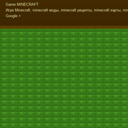
Game MINECRAFT
Игра Minecraft, minecraft моды, minecraft рецепты, minecraft карты, mi
Google +