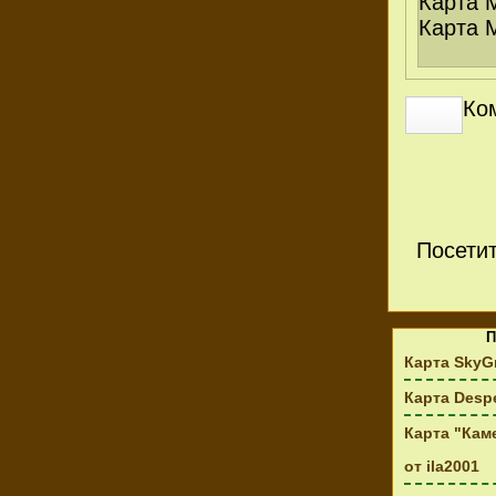
Карта 
Карта 
Ко
Посети
П
Карта SkyG
Карта Despe
Карта "Каме
от ila2001