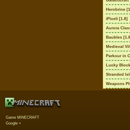
Galacticraft
Herobrine [1
iPixeli [1.8]
Aurora Class
Baubles [1.
Medieval Vil
Parkour in C
Lucky Block
Stranded Isl
Weapons Plu
Game MINECRAFT
Google +