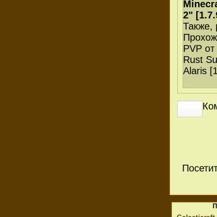
Minecr
2" [1.7
Также,
Прохож
PVP от 
Rust Sur
Alaris [
Ко
Посети
П