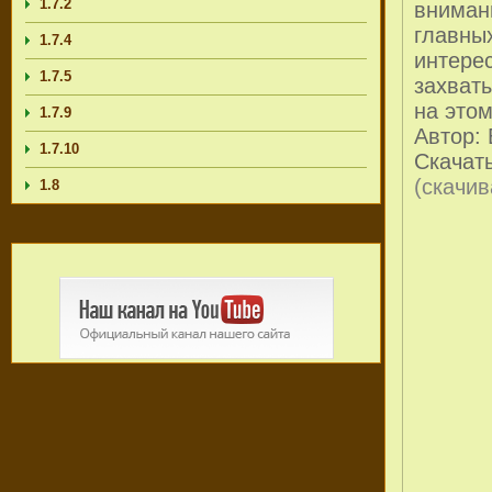
1.7.2
внимани
главных
1.7.4
интере
1.7.5
захват
на этом
1.7.9
Автор:
1.7.10
Скачать
(cкачив
1.8