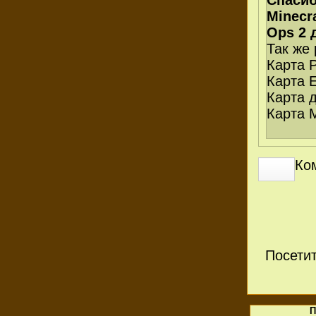
Спасиб
Minecra
Ops 2 
Так же
Карта 
Карта 
Карта д
Карта 
Ко
Посети
П