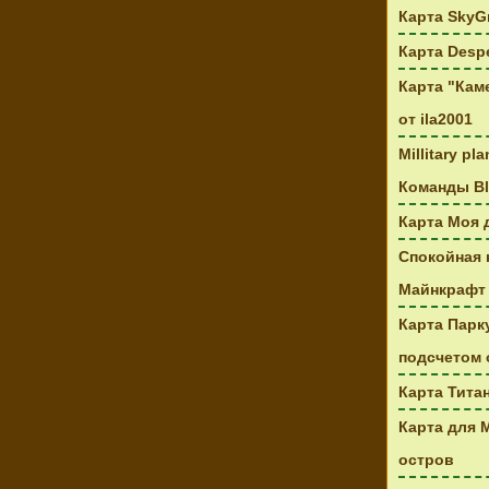
Карта SkyG
Карта Despe
Карта "Каме
от ila2001
Millitary p
Команды Bl
Карта Моя 
Спокойная 
Майнкрафт
Карта Парк
подсчетом 
Карта Тита
Карта для 
остров