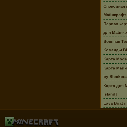
Спокойная 
Майнкрафт
Первая кар
для Майнк
Военная Те
Команды Bl
Карта Moder
Карта Майн
by Blockbr
Карта для M
island]
Lava Boat 