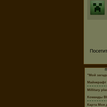
Посети
П
"Мой загад
Майнкрафт 
Millitary p
Команды Bl
Карта Моя 