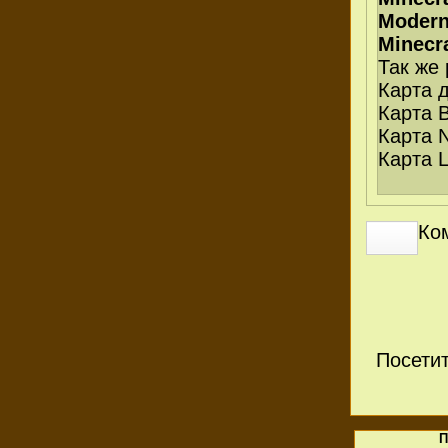
Modern
Minecr
Так же
Карта 
Карта 
Карта N
Карта 
Ко
Посети
П