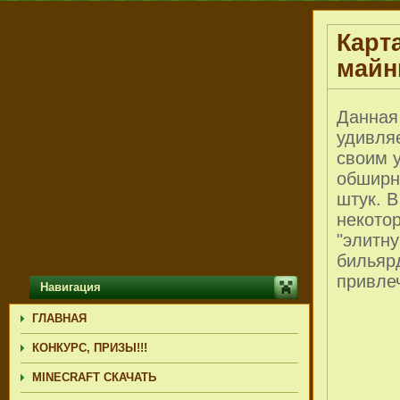
Карт
майн
Данная
удивляе
своим 
обширны
штук. В
некото
"элитн
бильярд
привлеч
Навигация
ГЛАВНАЯ
КОНКУРС, ПРИЗЫ!!!
MINECRAFT СКАЧАТЬ