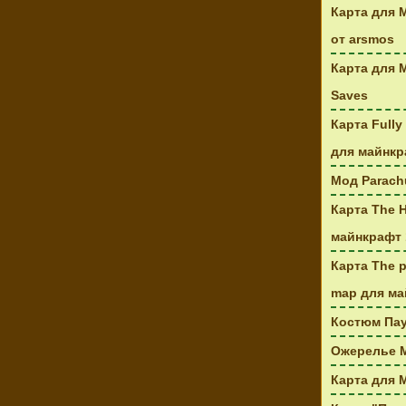
Карта для 
от arsmos
Карта для M
Saves
Карта Full
для майнкраф
Мод Parachu
Карта The 
майнкрафт 
Карта The p
map для май
Костюм Пау
Ожерелье М
Карта для M