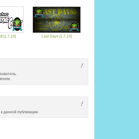
t [1.7.10]
Last Days [1.7.10]
зователь.
менем.
 к данной публикации.