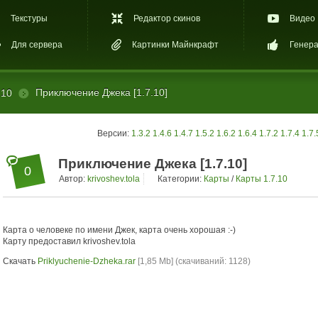
Текстуры
Редактор скинов
Видео
Для сервера
Картинки Майнкрафт
Генера
Приключение Джека [1.7.10]
.10
Версии:
1.3.2
1.4.6
1.4.7
1.5.2
1.6.2
1.6.4
1.7.2
1.7.4
1.7.
Приключение Джека [1.7.10]
0
Автор:
krivoshev.tola
Категории:
Карты
/
Карты 1.7.10
Карта о человеке по имени Джек, карта очень хорошая :-)
Карту предоставил krivoshev.tola
Скачать
Priklyuchenie-Dzheka.rar
[1,85 Mb] (cкачиваний: 1128)