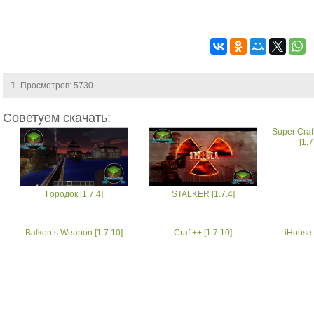
Просмотров: 5730
Советуем скачать:
Super Craf
[1.7
Городок [1.7.4]
STALKER [1.7.4]
Balkon’s Weapon [1.7.10]
Craft++ [1.7.10]
iHouse 