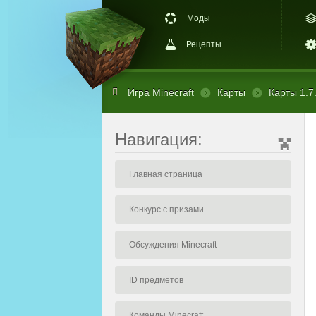
Моды
Рецепты
Игра Minecraft
Карты
Карты 1.7
Навигация:
Главная страница
Конкурс с призами
Обсуждения Minecraft
ID предметов
Команды Minecraft