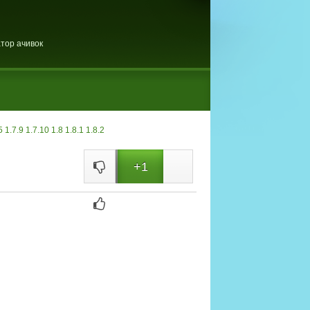
тор ачивок
5
1.7.9
1.7.10
1.8
1.8.1
1.8.2
+1