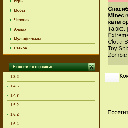
Игры
Спасиб
Мобы
Minecra
Человек
катего
Также,
Анимэ
Extreme
Мультфильмы
Cloud Su
Toy Sold
Разное
Zombie 
Новости по версиям:
Ко
1.3.2
1.4.6
1.4.7
1.5.2
Посети
1.6.2
1.6.4