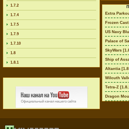
1.7.2
П
Extra Parkou
1.7.4
Frozen Castl
1.7.5
US Navy Blu
1.7.9
Palace of Sa
1.7.10
SkyWars [1.
1.8
Ship of Assa
1.8.1
Altantia [1.8
Wilcuth Vall
Tetra-Z [1.8.
Dragon Moun