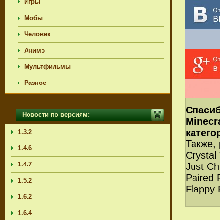
Игры
Мобы
Человек
Анимэ
Мультфильмы
Разное
Спасиб
Новости по версиям:
Minecra
катего
1.3.2
Также,
1.4.6
Crystal
1.4.7
Just Chi
Paired 
1.5.2
Flappy B
1.6.2
1.6.4