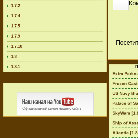
Ко
1.7.2
1.7.4
1.7.5
1.7.9
Посети
1.7.10
1.8
1.8.1
П
Extra Parkou
Frozen Castl
US Navy Blu
Palace of Sa
SkyWars [1.
Ship of Assa
Altantia [1.8