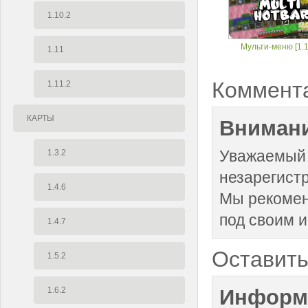
1.10.2
Мульти-меню [1.1
1.11
Коммент
1.11.2
КАРТЫ
Внимани
Уважаемый 
1.3.2
незарегист
1.4.6
Мы рекоме
под своим 
1.4.7
Оставить
1.5.2
1.6.2
Информ