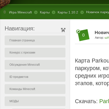
Новичок паркур
Игра Minecraft
Карты
Карты 1.10.2
Навигация:
Новичо
0
Автор:
uz
Главная страница
Конкурс с призами
Карта Parko
Обсуждения Minecraft
паркуром, к
средних игро
ID предметов
этапов, кот
Команды Minecraft
Скачать:
Par
МОДЫ