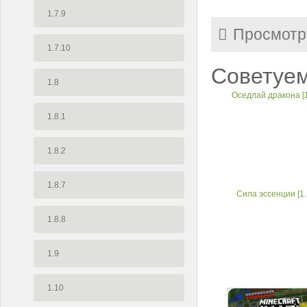
1.7.9
Просмотр
1.7.10
Советуем
1.8
Оседлай дракона [1
1.8.1
1.8.2
1.8.7
Сила эссенции [1.
1.8.8
1.9
1.10