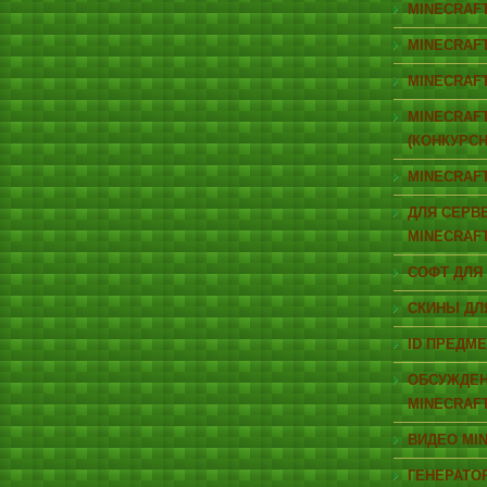
MINECRAF
MINECRAF
MINECRAF
MINECRAF
(КОНКУРСН
MINECRAF
ДЛЯ СЕРВ
MINECRAF
СОФТ ДЛЯ
СКИНЫ ДЛ
ID ПРЕДМ
ОБСУЖДЕ
MINECRAF
ВИДЕО MI
ГЕНЕРАТО