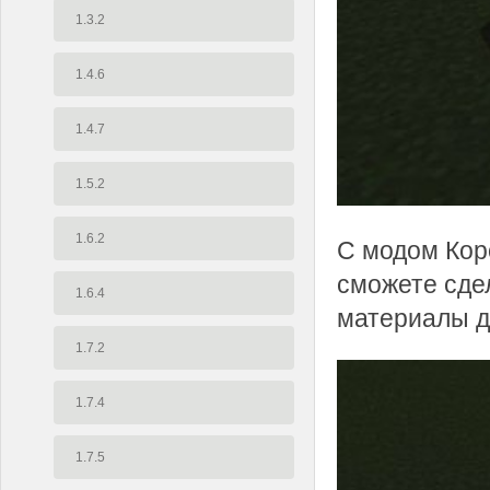
1.3.2
1.4.6
1.4.7
1.5.2
1.6.2
С модом Коро
сможете сде
1.6.4
материалы д
1.7.2
1.7.4
1.7.5