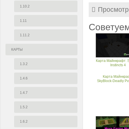
1.10.2
Просмотр
1.11
Советуем
1.11.2
КАРТЫ
Карта Майнкрафт: S
1.3.2
Instincts 4
Карта Майнкра
1.4.6
SkyBlock-Deadly Pv
1.4.7
1.5.2
1.6.2