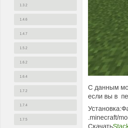
1.3.2
1.4.6
1.4.7
1.5.2
1.6.2
1.6.4
С данным мод
1.7.2
если вы в п
1.7.4
Установка:Фа
.minecraft/m
1.7.5
Скачать
Stack