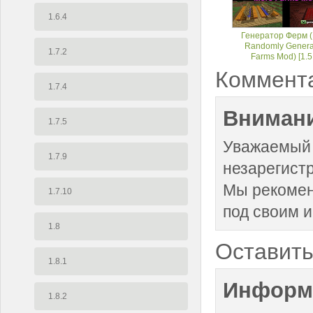
1.6.4
Генератор Ферм 
Randomly Genera
1.7.2
Farms Mod) [1.5
Коммент
1.7.4
Внимани
1.7.5
Уважаемый 
1.7.9
незарегист
Мы рекоме
1.7.10
под своим 
1.8
Оставить
1.8.1
Информ
1.8.2