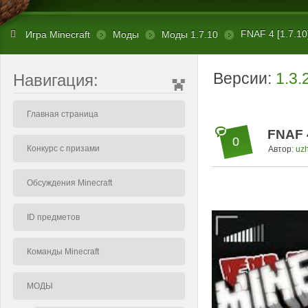
FNAF 4 [1.7.10
Игра Minecraft
Моды
Моды 1.7.10
Версии:
1.3.
Навигация:
Главная страница
FNAF 4
0
Конкурс с призами
Автор:
uz
Обсуждения Minecraft
ID предметов
Команды Minecraft
МОДЫ