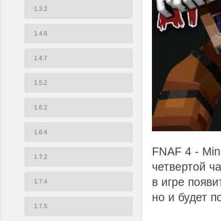
1.3.2
1.4.6
1.4.7
1.5.2
1.6.2
1.6.4
FNAF 4 - Min
1.7.2
четвертой ча
в игре появи
1.7.4
но и будет п
1.7.5