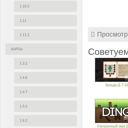
1.10.2
1.11
Просмотр
1.11.2
Советуем
КАРТЫ
1.3.2
1.4.6
Зельда [1.7.10
1.4.7
1.5.2
1.6.2
Улучшенный звук [1