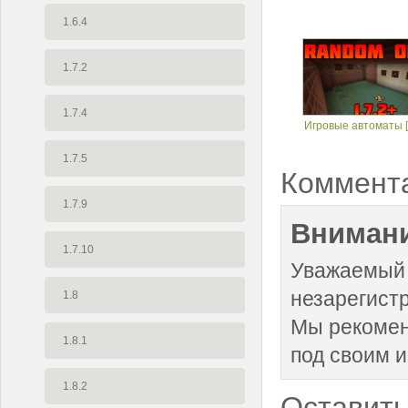
1.6.4
1.7.2
1.7.4
Игровые автоматы [
1.7.5
Коммент
1.7.9
Внимани
1.7.10
Уважаемый 
незарегист
1.8
Мы рекоме
1.8.1
под своим 
1.8.2
Оставить