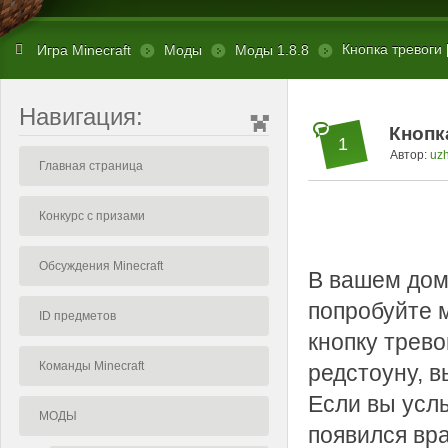
Кнопка тревоги [
Игра Minecraft
Моды
Моды 1.8.8
Навигация:
Кнопка
1
Автор:
uz
Главная страница
Конкурс с призами
Обсуждения Minecraft
В вашем дом
попробуйте м
ID предметов
кнопку трево
Команды Minecraft
редстоуну, в
Если вы услы
МОДЫ
появился враг