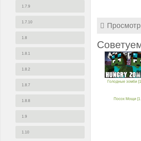
1.7.9
1.7.10
Просмотр
1.8
Советуем
1.8.1
1.8.2
Голодные зомби [1
1.8.7
Посох Мощи [1.
1.8.8
1.9
1.10