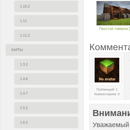
1.10.2
1.11
Простая таверна [1
1.11.2
Коммент
КАРТЫ
1.3.2
1.4.6
Публикаций: 1
1.4.7
Комментариев: 0
1.5.2
Внимани
1.6.2
Уважаемый 