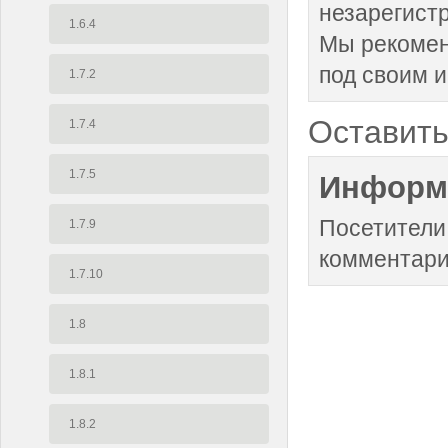
незарегист
1.6.4
Мы рекоме
под своим 
1.7.2
Оставить
1.7.4
1.7.5
Информ
Посетители
1.7.9
комментари
1.7.10
1.8
1.8.1
1.8.2