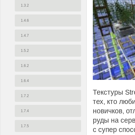
1.3.2
1.4.6
1.4.7
1.5.2
1.6.2
1.6.4
Текстуры Str
1.7.2
тех, кто люб
новичков, от
1.7.4
руды на серв
1.7.5
с супер спос