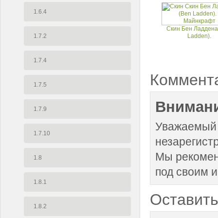
1.6.4
Скин Бен Ладдена
1.7.2
Ladden).
1.7.4
Коммент
1.7.5
Внимани
1.7.9
Уважаемый 
1.7.10
незарегист
Мы рекоме
1.8
под своим 
1.8.1
Оставить
1.8.2