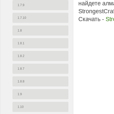
найдете алм
1.7.9
StrongestCraf
Скачать -
Str
1.7.10
1.8
1.8.1
1.8.2
1.8.7
1.8.8
1.9
1.10