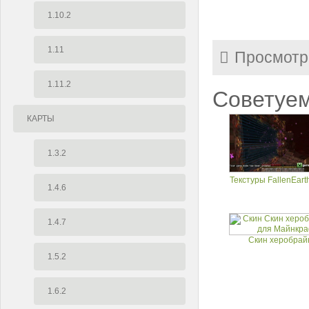
1.10.2
1.11
Просмотр
1.11.2
Советуем
КАРТЫ
1.3.2
Текстуры FallenEarth 
1.4.6
1.4.7
Скин херобрай
1.5.2
1.6.2