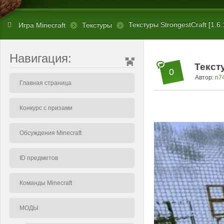
Текстуры StrongestCraft [1.6.
Игра Minecraft
Текстуры
Навигация:
Тексту
0
Автор:
n7
Главная страница
Конкурс с призами
Обсуждения Minecraft
ID предметов
Команды Minecraft
МОДЫ