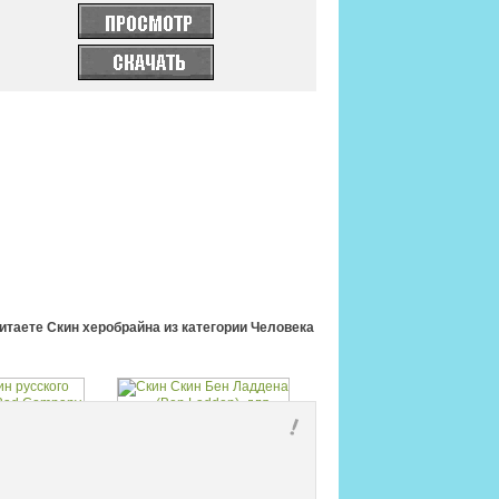
читаете Скин херобрайна из категории Человека
го бойца из
Скин Бен Ладдена (Ben
mpany 2
Ladden).