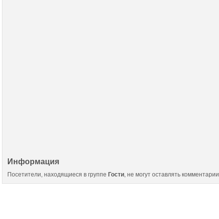
Скин Кровавого Ганстера
Скин кирпичного человека
Скин Бамблби
(Blood Ganster)
(brickman)
Скин кре
Скин свиночеловека
Скин человеко-крипера
Информация
Посетители, находящиеся в группе
Гости
, не могут оставлять комментарии