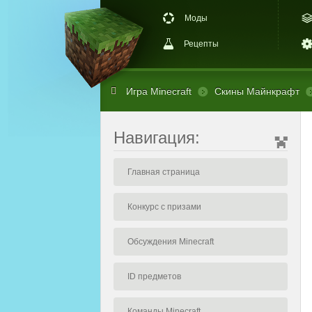
Моды
Рецепты
Игра Minecraft
Скины Майнкрафт
Навигация:
Главная страница
Конкурс с призами
Обсуждения Minecraft
ID предметов
Команды Minecraft