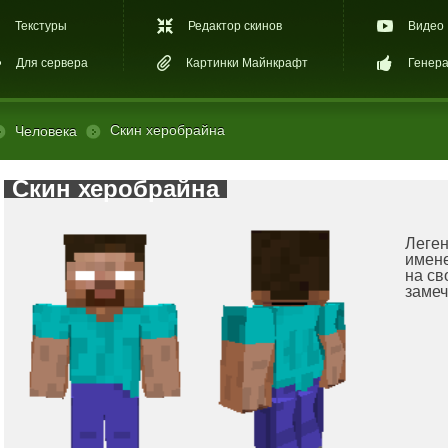
Текстуры
Редактор скинов
Видео
Для сервера
Картинки Майнкрафт
Генера
Скин херобрайна
Человека
Скин херобрайна
Леген
имене
на св
замеч