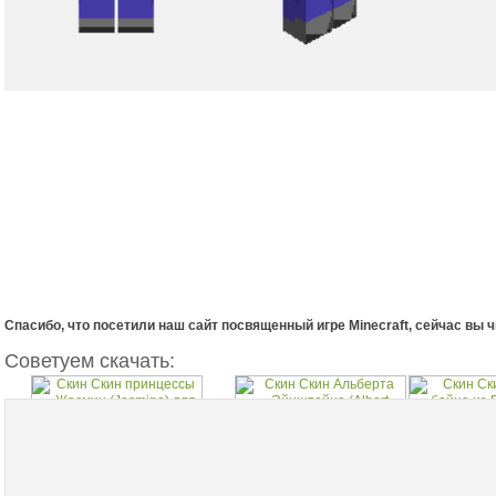
Спасибо, что посетили наш сайт посвященный игре Minecraft, сейчас вы 
Советуем скачать:
Скин принцессы Жасмин
Скин Альберта
Скин русско
(Jasmine)
Эйнштейна (Albert
Bad Co
Einstein).