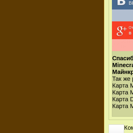
Спасиб
Minecr
Майнкр
Так же
Карта 
Карта M
Карта 
Карта 
Ко