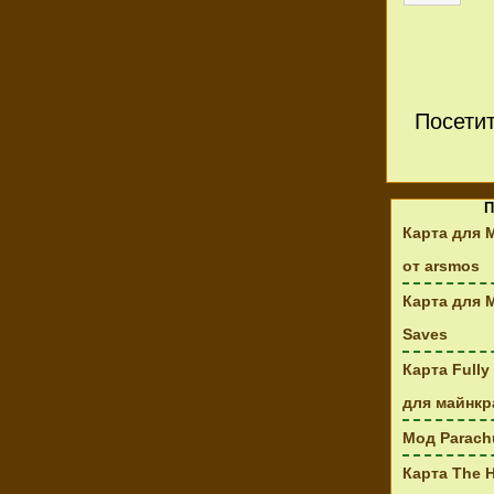
Посети
П
Карта для 
от arsmos
Карта для M
Saves
Карта Full
для майнкраф
Мод Parachu
Карта The 