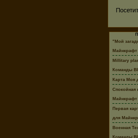
Посети
П
"Мой загад
Майнкрафт 
Millitary p
Команды Bl
Карта Моя 
Спокойная 
Майнкрафт
Первая кар
для Майнк
Военная Те
Команды Bl