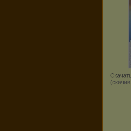
Скачат
(cкачив