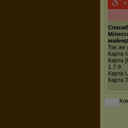
Спасиб
Minecr
майнкр
Так же
Карта I
Карта 
1.7.9
Карта U
Карта 
Ко