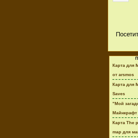
Посети
П
Карта для 
от arsmos
Карта для M
Saves
"Мой загад
Майнкрафт 
Карта The p
map для май