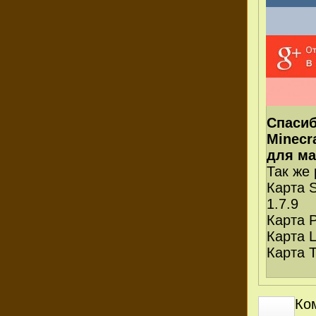
Спасиб
Minecr
для ма
Так же
Карта 
1.7.9
Карта 
Карта 
Карта 
Ко