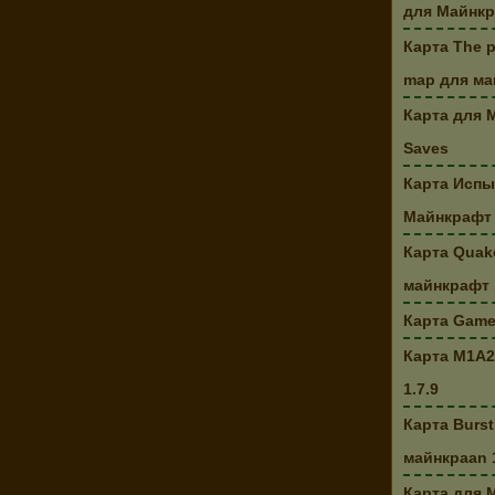
для Майнк
Карта The p
map для май
Карта для M
Saves
Карта Испы
Майнкрафт
Карта Quake
майнкрафт 
Карта Game
Карта M1A2
1.7.9
Карта Burst
майнкраan 1
Карта для M