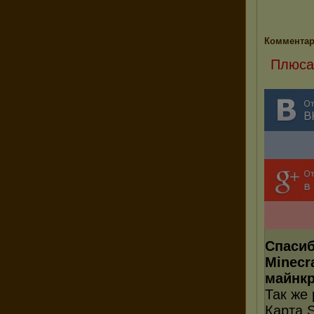
Комментар
Плюса
Спасиб
Minecr
майнкр
Так же
Карта S