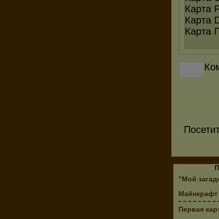
Карта P
Карта 
Карта П
Ко
Посети
П
"Мой загад
Майнкрафт 
Первая кар