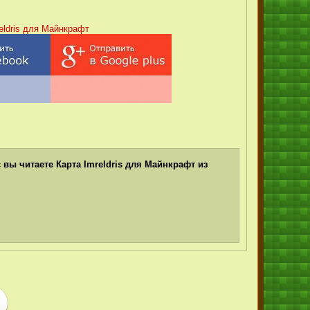
eldris для Майнкрафт
 вы читаете Карта Imreldris для Майнкрафт из