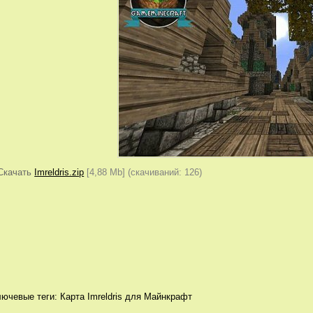
Скачать
Imreldris.zip
[4,88 Mb] (cкачиваний: 126)
лючевые теги:
Карта Imreldris для Майнкрафт