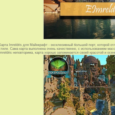
Карта Imreldris для Майнкрафт - эксклюзивный большой порт, которой о
стиле. Сама карта выполнена очень качественно, с использованием ма
Imreldris неповторима, карта хорошо запоминается своей красотой и осе