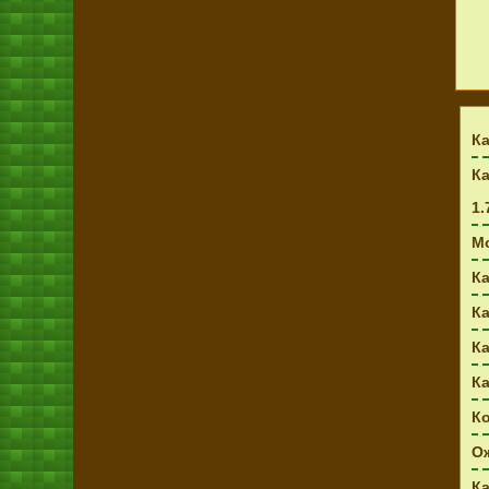
Ка
Ка
1.7
Мо
Ка
Ка
Ка
Ка
К
О
Ка