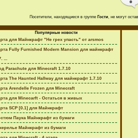
Посетители, находящиеся в группе
Гости
, не могут ост
Популярные новости
рта для Майнкрафт "Не грех упасть" от arsmos
рта Fully Furnished Modern Mansion для майнкрафт
. ...
д Parachute для Minecraft 1.7.10
рта The Haunted Hallway для майнкрафт 1.7.10
рта Arendelle Frozen для Minecraft
рта для Minecarft - Остаться в живых
рта SCP [0.1] для Майнкрафт
остюм Паука Майнкрафт из бумаги
жерелье Майнкрафт из бумаги
рта для Minecraft - 4 этапа