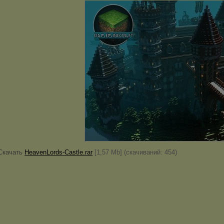
Скачать
HeavenLords-Castle.rar
[1,57 Mb] (cкачиваний: 454)