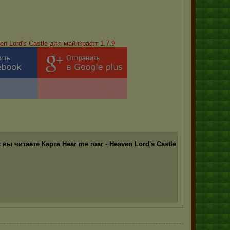
n Lord's Castle для майнкрафт 1.7.9
вы читаете Карта Hear me roar - Heaven Lord's Castle