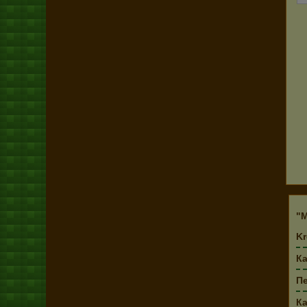
"
Kr
Ка
Пе
Ка