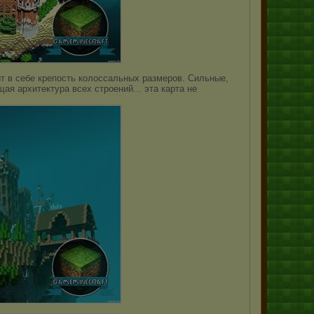
жит в себе крепость колоссальных размеров. Сильные,
я архитектура всех строений... эта карта не