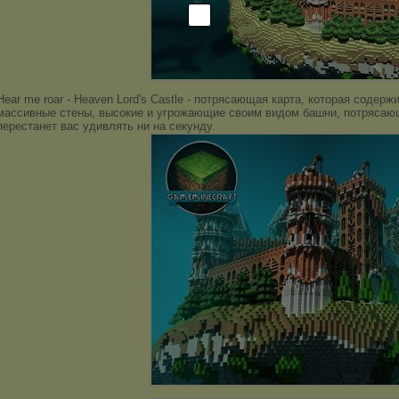
Hear me roar - Heaven Lord's Castle - потрясающая карта, которая содер
массивные стены, высокие и угрожающие своим видом башни, потрясающа
перестанет вас удивлять ни на секунду.