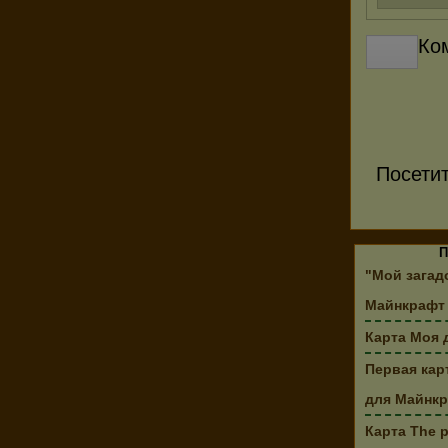
Ко
Посети
П
"Мой загад
Майнкрафт 
Карта Моя 
Первая кар
для Майнк
Карта The p