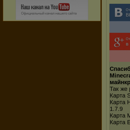
Спасиб
Minecr
майнкр
Так же
Карта S
Карта H
1.7.9
Карта M
Карта E