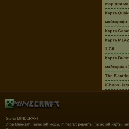
map для май
Карта Quake
майнкрафт 
Карта Game
Карта M1A2
1.7.9
Карта Burst
майнкраan 1
The Electric
iChuns Hats
Game MINECRAFT
Игра Minecraft, minecraft моды, minecraft рецепты, minecraft карты, mi